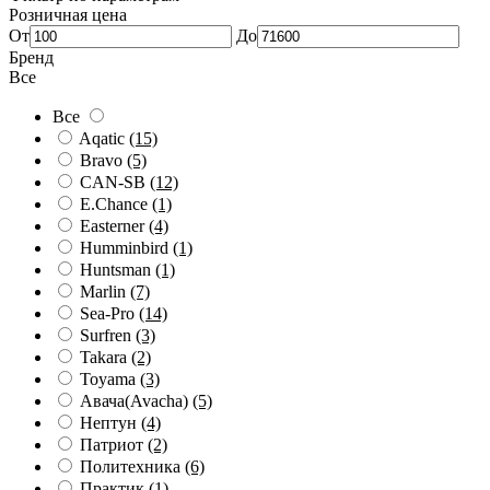
Розничная цена
От
До
Бренд
Все
Все
Aqatic
(15)
Bravo
(5)
CAN-SB
(12)
E.Chance
(1)
Easterner
(4)
Humminbird
(1)
Huntsman
(1)
Marlin
(7)
Sea-Pro
(14)
Surfren
(3)
Takara
(2)
Toyama
(3)
Авача(Avacha)
(5)
Нептун
(4)
Патриот
(2)
Политехника
(6)
Практик
(1)