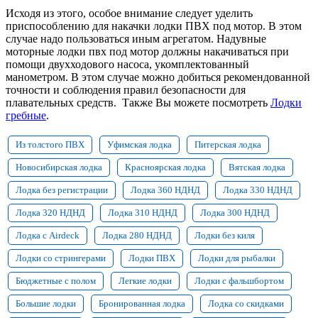
Исходя из этого, особое внимание следует уделить
приспособлению для накачки лодки ПВХ под мотор. В этом
случае надо пользоваться иным агрегатом. Надувные
моторные лодки пвх под мотор должны накачиваться при
помощи двухходового насоса, укомплектованный
манометром. В этом случае можно добиться рекомендованной
точности и соблюдения правил безопасности для
плавательных средств. Также Вы можете посмотреть
Лодки
гребные
.
Из толстого ПВХ
Уфимская лодка
Питерская лодка
Новосибирская лодка
Красноярская лодка
Вятская лодка
Лодка без регистрации
Лодка 360 НДНД
Лодка 330 НДНД
Лодка 320 НДНД
Лодка 310 НДНД
Лодка 300 НДНД
Лодка с Airdeck
Лодка 280 НДНД
Лодки без киля
Лодки со стрингерами
Лодки ПВХ
Лодки для рыбалки
Бюджетные с полом
Легкие лодки
Лодки с фальшбортом
Большие лодки
Бронированная лодка
Лодка со скидками