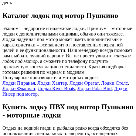
день.
Каталог лодок под мотор Пушкино
Эконом – недорогие и надежные лодки, Премиум – моторные
лодки с дополнительными опциями, обычно они тяжелее.
Лодка надувная под мотор может иметь дополнительные
характеристики – все зависит от поставленных перед ней
целей и ее функциональности. Наш менеджер всегда поможет
вам выбрать лучший вариант. Вы не просто увидите
каталог
лодок под мотор
, а сможете по телефону получить
практичную консультацию специалиста. Краткая подборка
готовых решения по маркам и моделям:
Популярные производители моторных лодок:
Лодки Пиранья
,
Лодки Хантер
,
Лодки Фрегат
,
Лодки Стелс
,
Лодки Флагман
,
Лодки River Boats
,
Лодки Polar Bird
,
Лодки
Инзер под мотор
.
Купить лодку ПВХ под мотор Пушкино
- моторные лодки
Отдых на водной глади и рыбалка редко когда обходятся без
использования специальных плавсредств, оснащенных