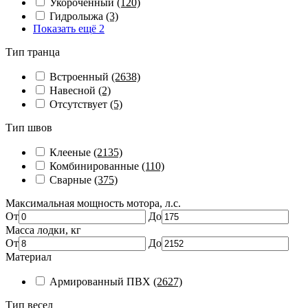
Укороченный
(120)
Гидролыжа
(3)
Показать ещё 2
Тип транца
Встроенный
(2638)
Навесной
(2)
Отсутствует
(5)
Тип швов
Клееные
(2135)
Комбинированные
(110)
Сварные
(375)
Максимальная мощность мотора, л.с.
От
До
Масса лодки, кг
От
До
Материал
Армированный ПВХ
(2627)
Тип весел