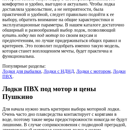
комфортно и удобно, выгодно и актуально. Чтобы лодка
доставляла удовольствие, а не неприятности, была
практичной и удобной, следует правильно подойти к ее
выбору, обратить внимание на общие характеристики и
эксплуатационные параметры. В нашем каталоге достаточно
обширный и разнообразный выбор лодок, позволяющий
купить лодку пвх под мотор
по своим вкусам и
предпочтениям, но лучше придерживаться общих правил и
критериев. Это позволит подобрать именно такую модель,
которая станет воплощением мечты, будет практична и
функциональна.
Популярные разделы:
Лодки для рыбалки
,
Лодки с НДНД
,
Лодки с мотором
,
Лодки
ПВХ
.
Лодки ПВХ под мотор и цены
Пушкино
Для начала нужно знать критерии выбора моторной лодки.
Очень часто дно плавсредства контактирует с корягами в
воде, поэтому такие меры предосторожности никогда не будут
лишними. В случае соприкосновения с подводной преградой,
армированный материал сохранит лодку в целом,