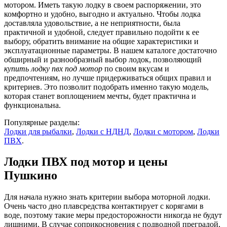
мотором. Иметь такую лодку в своем распоряжении, это
комфортно и удобно, выгодно и актуально. Чтобы лодка
доставляла удовольствие, а не неприятности, была
практичной и удобной, следует правильно подойти к ее
выбору, обратить внимание на общие характеристики и
эксплуатационные параметры. В нашем каталоге достаточно
обширный и разнообразный выбор лодок, позволяющий
купить лодку пвх под мотор
по своим вкусам и
предпочтениям, но лучше придерживаться общих правил и
критериев. Это позволит подобрать именно такую модель,
которая станет воплощением мечты, будет практична и
функциональна.
Популярные разделы:
Лодки для рыбалки
,
Лодки с НДНД
,
Лодки с мотором
,
Лодки
ПВХ
.
Лодки ПВХ под мотор и цены
Пушкино
Для начала нужно знать критерии выбора моторной лодки.
Очень часто дно плавсредства контактирует с корягами в
воде, поэтому такие меры предосторожности никогда не будут
лишними. В случае соприкосновения с подводной преградой,