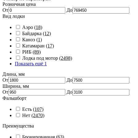
Розничная цена
От
До
Вид лодки
Аэро
(18)
Байдарка
(12)
Каноэ
(1)
Катамаран
(17)
РИБ
(89)
Лодка под мотор
(2498)
Показать ещё 1
Длина, мм
От
До
Ширина, мм
От
До
Фальшборт
Есть
(107)
Нет
(2470)
Преимущества
Бронированная
(63)