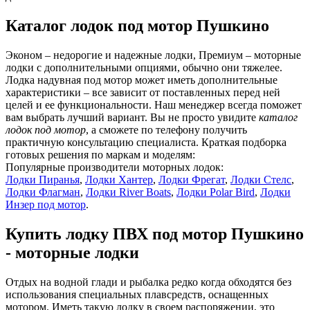
Каталог лодок под мотор Пушкино
Эконом – недорогие и надежные лодки, Премиум – моторные
лодки с дополнительными опциями, обычно они тяжелее.
Лодка надувная под мотор может иметь дополнительные
характеристики – все зависит от поставленных перед ней
целей и ее функциональности. Наш менеджер всегда поможет
вам выбрать лучший вариант. Вы не просто увидите
каталог
лодок под мотор
, а сможете по телефону получить
практичную консультацию специалиста. Краткая подборка
готовых решения по маркам и моделям:
Популярные производители моторных лодок:
Лодки Пиранья
,
Лодки Хантер
,
Лодки Фрегат
,
Лодки Стелс
,
Лодки Флагман
,
Лодки River Boats
,
Лодки Polar Bird
,
Лодки
Инзер под мотор
.
Купить лодку ПВХ под мотор Пушкино
- моторные лодки
Отдых на водной глади и рыбалка редко когда обходятся без
использования специальных плавсредств, оснащенных
мотором. Иметь такую лодку в своем распоряжении, это